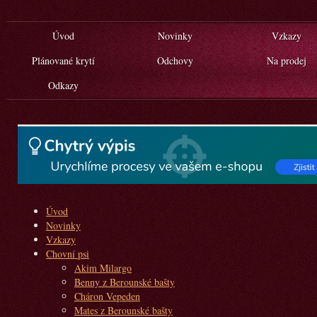
Úvod
Novinky
Vzkazy
Plánované krytí
Odchovy
Na prodej
Odkazy
Úvod
Novinky
Vzkazy
Chovní psi
Akim Milargo
Benny z Berounské bašty
Cháron Vepeden
Mates z Berounské bašty