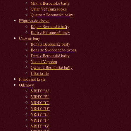
Miki z Berounské bašty
Qatar Venušina sopka
Quatro z Berounské bašty
Příprava do chovu
Kája z Berounské bašty
Karo z Berounské bašty
Chovné feny
Bona z Berounské bašty
Bona ze Svobodného dvora
Dara z Berounské bašty
Naomi Vepeden
Qwina z Berounské bašty
Ulke Ja-He
Plánované krytí
Odchovy
VRHY "A"
VRHY "B"
VRHY "C"
VRHY "D"
VRHY "E"
VRHY "F"
VRHY "G"