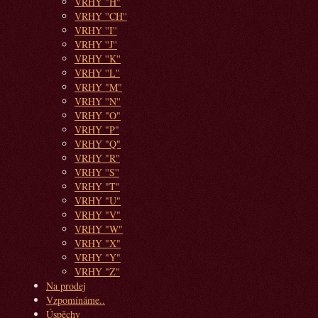
VRHY "H"
VRHY ''CH''
VRHY ''I''
VRHY ''J''
VRHY ''K''
VRHY ''L''
VRHY "M"
VRHY ''N''
VRHY "O"
VRHY "P"
VRHY "Q"
VRHY "R"
VRHY ''S''
VRHY "T"
VRHY "U"
VRHY "V"
VRHY "W"
VRHY "X"
VRHY "Y"
VRHY "Z"
Na prodej
Vzpomínáme..
Úspěchy