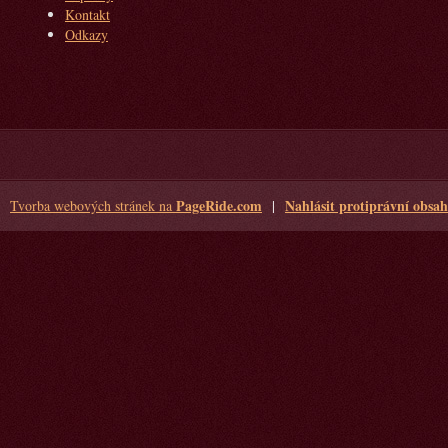
Kontakt
Odkazy
PageRide.com
Nahlásit protiprávní obsah
Tvorba webových stránek na
|