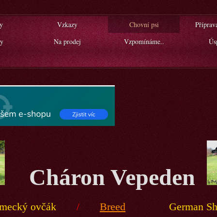
y
Vzkazy
Chovní psi
Příprav
y
Na prodej
Vzpomínáme..
Ús
Cháron Vepeden
mecký ovčák
/
Breed
German S