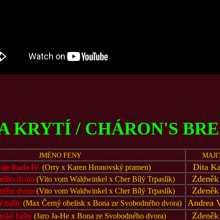
KRYTÍ / CHÁRON'S BR
JMÉNO FENY
MAJI
Dita K
aje Karla IV.
(Orry x Karen Hronovský pramen)
Zdeněk
ného dvora
(Vito vom Waldwinkel x Cher Bílý Trpaslík)
Zdeněk
ného dvora
(Vito vom Waldwinkel x Cher Bílý Trpaslík)
Andrea 
 bašty
(Max Černý obelisk x Bona ze Svobodného dvora)
Zdeněk
nské bašty
(Jaro Ja-He x Bona ze Svobodného dvora)