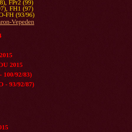
r2 (99)
1 (97)
93/96)
aron-Vepeden
4
 2015
U 2015
00/92/83)
STO - 93/92/87)
15