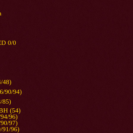
a
 0/0
48)
94)
5)
54)
96)
97)
96)