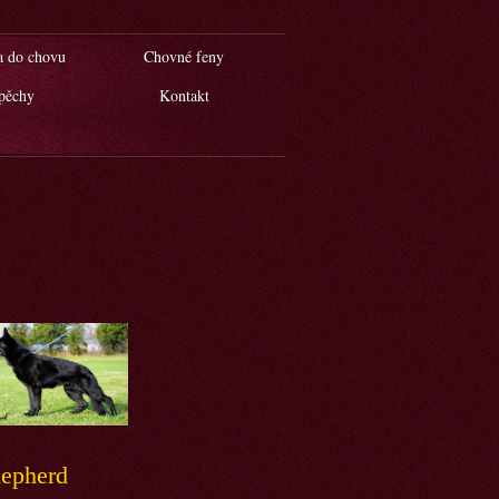
a do chovu
Chovné feny
pěchy
Kontakt
hepherd