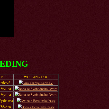
EEDING
TEL
WORKING DOG
ardová
 Vydra
 Vydra
Vydrová
 Vydra