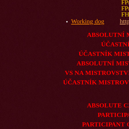
FPr1 (98),
FPr3 (97),
FH2, IPO-F
Working dog
htt
ABSOLUTNÍ MIST
ÚČASTNÍK MM
ÚČASTNÍK MISTROV
ABSOLUTNÍ MISTR 
VS NA MISTROVSTVÍ Č
ÚČASTNÍK MISTROVS
ABSOLUTE CZ YO
PARTICIPANT O
PARTICIPANT OF C