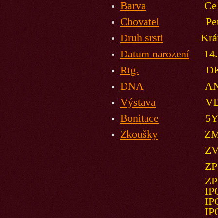
Barva
C
Chovatel
P
Druh srsti
K
Datum narození
1
Rtg.
DK
DNA
Výstava
Bonitace
5
Zkoušky
ZM
ZV
Z
ZPO1, B
IPO1 (93
IPO2 (99
IPO3 (99