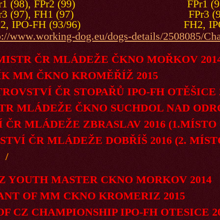
 FPr2 (99) FPr1 (98), FP
 FH1 (97) FPr3 (97), FH
H (93/96) FH2, IPO-FH (
p://www.working-dog.eu/dogs-details/2508085/Ch
R ČR MLÁDEŽE ČKNO MOŘKOV 201
 ČKNO KROMĚŘÍŽ 2015
STVÍ ČR STOPAŘŮ IPO-FH OTĚŠICE
MLÁDEŽE ČKNO SUCHDOL NAD ODRO
R MLÁDEŽE ZBRASLAV 2016 (1.MÍSTO - 1
TVÍ ČR MLÁDEŽE DOBŘÍŠ 2016
(2. MÍ
/
UTH MASTER CKNO MORKOV 2014
F MM CKNO KROMERIZ 2015
Z CHAMPIONSHIP IPO-FH OTESICE 20