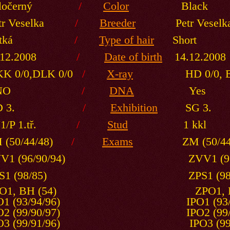
eločerný
/
Color
Black
etr Veselka
/
Breeder
Petr Veselk
rátká
/
Type of hair
Short
4.12.2008
/
Date of birth
14.12.2008
K 0/0,DLK 0/0
/
X-ray
HD 0/0, ED
ANO
/
DNA
Yes
VD 3.
/
Exhibition
SG 3.
Y1/P 1.tř.
/
Stud
1 kkl
 (50/44/48)
/
Exams
ZM (50/44/
V1 (96/90/94)
ZVV1 (96/90/
PS1 (98/85) ZPS1 (98/8
H (54) ZPO1, BH (
/94/96) IPO1 (93/94/
/90/97) IPO2 (99/90/
/91/96) IPO3 (99/91/