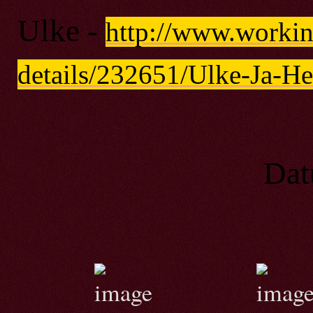
Ulke -
http://www.workin
details/232651/Ulke-Ja-He
Datum naroze
Hektor,