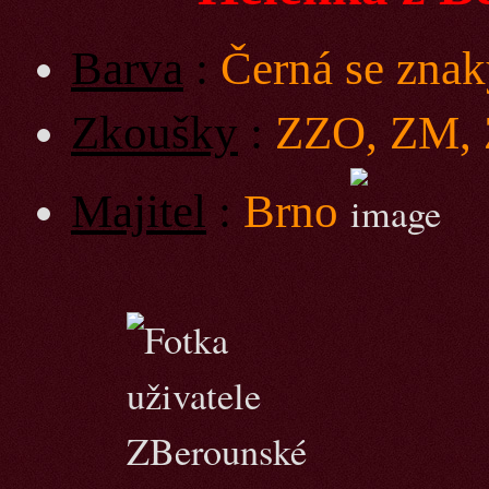
Barva
:
Černá se zna
Zkoušky
:
ZZO, ZM, 
Majitel
:
Brno