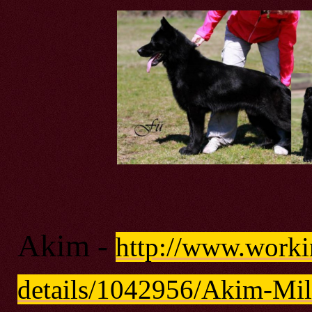
Akim -
http://www.worki
details/1042956/Akim-Mil