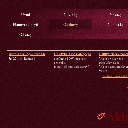
Úvod
Novinky
Vzkazy
Plánované krytí
Odchovy
Na prodej
Odkazy
Autoškola Top - Praha 6
Chlorella Aloe Cordyceps
Hrubý Marek volié
Již 22 let v Řepích !
nabízíme 100% přírodní
Výroba voliér pro
produkty
papoušky,klece
to nejlepší pro vaše zdraví.
Výroba chovatelských
voliér
Tvorba webových strán
Aki