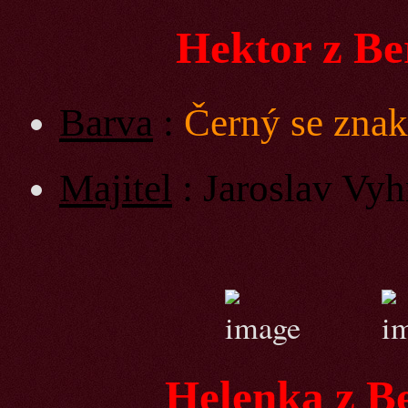
Hektor z Bero
Barva
:
Černý se zna
Majitel
: Jaroslav Vy
Helenka z Bero