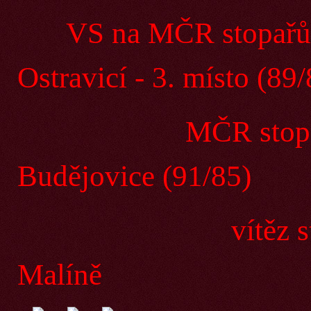
VS na MČR stopařů
Ostravicí - 3. místo (89/
MČR stopařů I
Budějovice (91/85)
vítěz stopařsk
Malíně