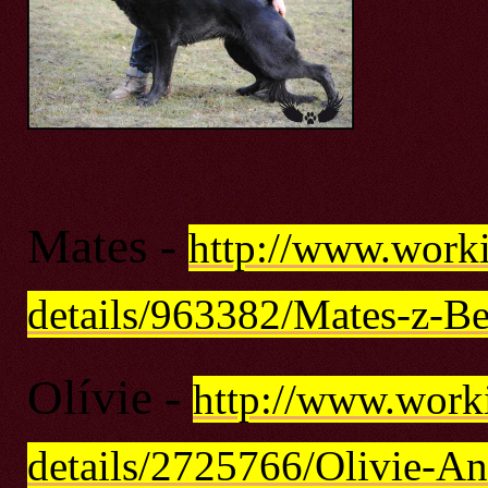
Mates -
http://www.work
details/963382/Mates-z-B
Olívie -
http://www.work
details/2725766/Olivie-An