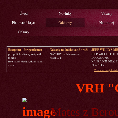
Úvod
Novinky
Vzkazy
Plánované krytí
Odchovy
Na prodej
Odkazy
Bestpoint - for gentlemen
Návody na háčkované hračk
JEEP WILLYS M
GPW
pro přátele dýmky,originální
NÁVODY na háčkované
JEEP WILLYS FORD
tvorba
hračky‚ k
DODGE GMC
free hand, design,signované,
NÁHRADNÍ DÍLY, S
estate
PLACHTY
Tvorba webových strán
VRH "C
Mates z Bero