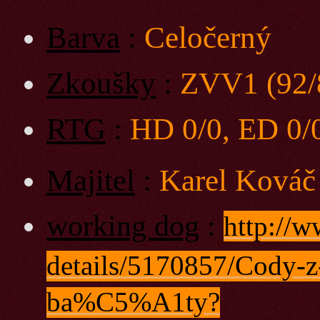
Barva
:
Celočerný
Zkoušky
:
ZVV1 (92/
RTG
:
HD 0/0, ED 0/
Majitel
:
Karel Ková
working dog
:
http://
details/5170857/Cody
ba%C5%A1ty?