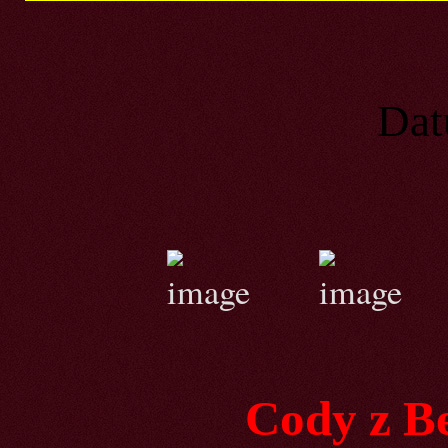
Datum naroze
Co
Cody z B